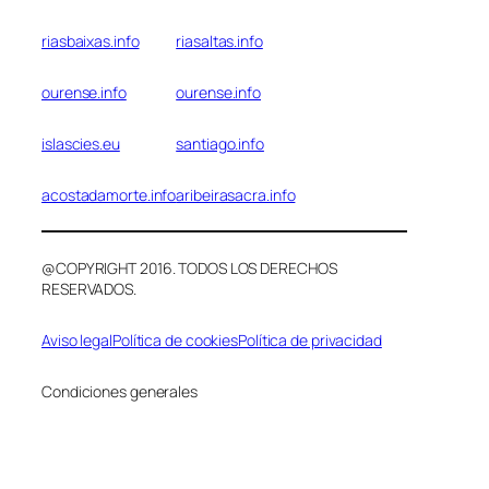
riasbaixas.info
riasaltas.info
ourense.info
ourense.info
islascies.eu
santiago.info
acostadamorte.info
aribeirasacra.info
@COPYRIGHT 2016. TODOS LOS DERECHOS
RESERVADOS.
Aviso legal
Política de cookies
Política de privacidad
Condiciones generales