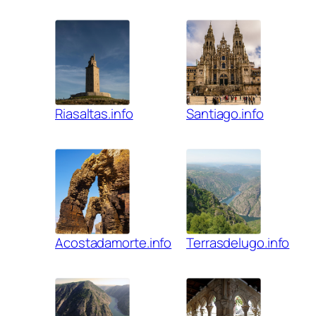
Riasaltas.info
Santiago.info
Acostadamorte.info
Terrasdelugo.info