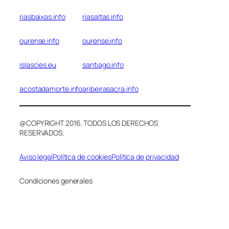
riasbaixas.info
riasaltas.info
ourense.info
ourense.info
islascies.eu
santiago.info
acostadamorte.info
aribeirasacra.info
@COPYRIGHT 2016. TODOS LOS DERECHOS
RESERVADOS.
Aviso legal
Política de cookies
Política de privacidad
Condiciones generales