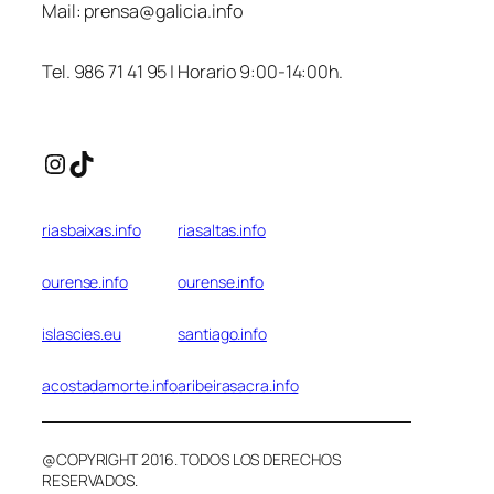
Mail:
prensa@galicia.info
Tel. 986 71 41 95 | Horario 9:00-14:00h.
Instagram
TikTok
riasbaixas.info
riasaltas.info
ourense.info
ourense.info
islascies.eu
santiago.info
acostadamorte.info
aribeirasacra.info
@COPYRIGHT 2016. TODOS LOS DERECHOS
RESERVADOS.