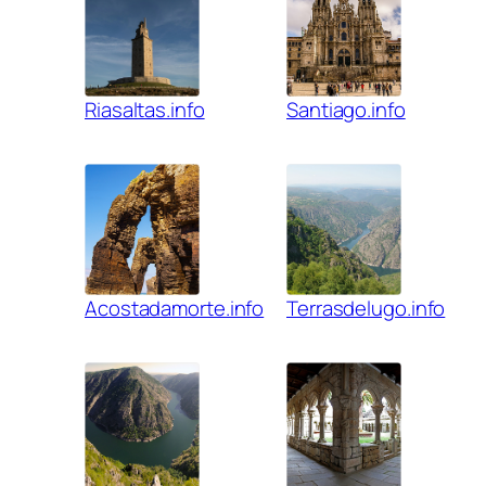
Riasaltas.info
Santiago.info
Acostadamorte.info
Terrasdelugo.info