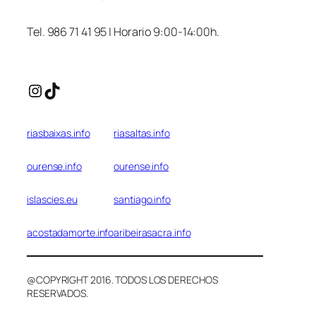
Tel. 986 71 41 95 | Horario 9:00-14:00h.
Instagram
TikTok
riasbaixas.info
riasaltas.info
ourense.info
ourense.info
islascies.eu
santiago.info
acostadamorte.info
aribeirasacra.info
@COPYRIGHT 2016. TODOS LOS DERECHOS
RESERVADOS.