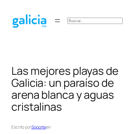
Saltar
al
contenido
Buscar
Las mejores playas de
Galicia: un paraíso de
arena blanca y aguas
cristalinas
Escrito por
Soporte
en