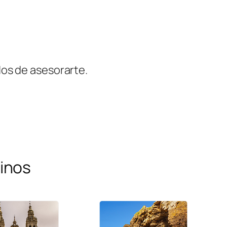
os de asesorarte.
inos