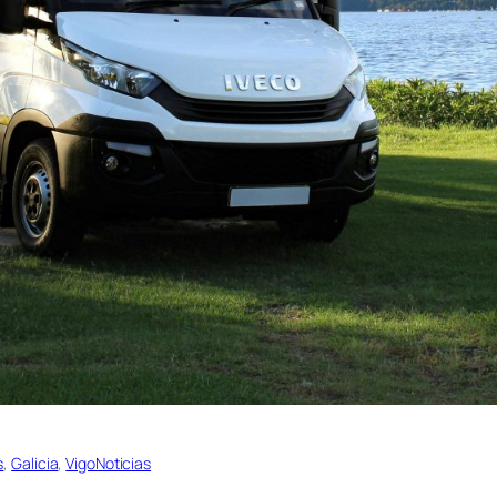
s
, 
Galicia
, 
VigoNoticias