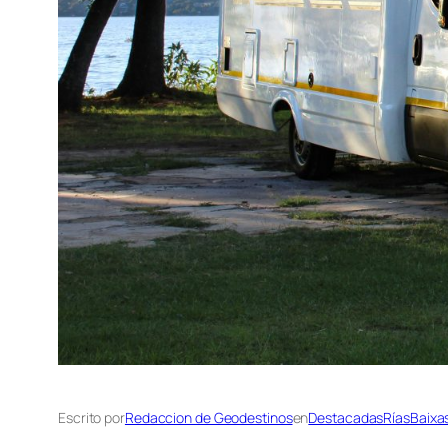
Escrito por
Redaccion de Geodestinos
en
DestacadasRíasBaixa