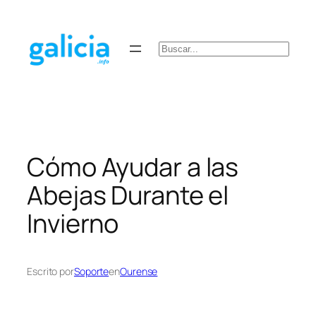
Saltar
al
contenido
Buscar
Cómo Ayudar a las
Abejas Durante el
Invierno
Escrito por
Soporte
en
Ourense