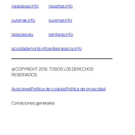
riasbaixas.info
riasaltas.info
ourense.info
ourense.info
islascies.eu
santiago.info
acostadamorte.info
aribeirasacra.info
@COPYRIGHT 2016. TODOS LOS DERECHOS
RESERVADOS.
Aviso legal
Política de cookies
Política de privacidad
Condiciones generales