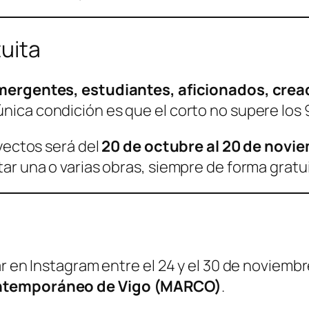
tuita
mergentes, estudiantes, aficionados, crea
 única condición es que el corto no supere lo
oyectos será del
20 de octubre al 20 de novi
ar una o varias obras, siempre de forma gratui
ar en Instagram entre el 24 y el 30 de noviemb
ontemporáneo de Vigo (MARCO)
.