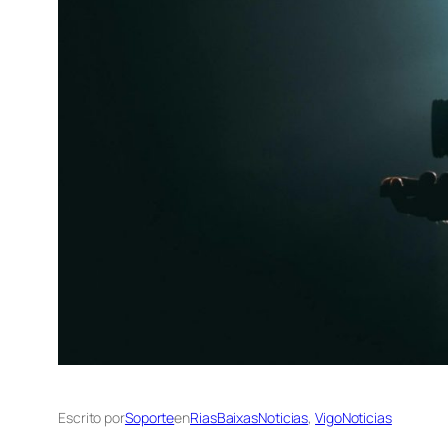
Escrito por
Soporte
en
RiasBaixasNoticias
, 
VigoNoticias