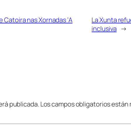
 e Catoira nas Xornadas ‘A
La Xunta ref
inclusiva
→
erá publicada.
Los campos obligatorios están