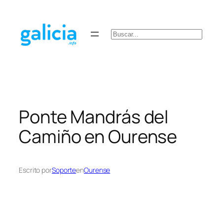
Saltar
al
contenido
Buscar
Ponte Mandrás del
Camiño en Ourense
Escrito por
Soporte
en
Ourense