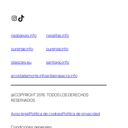
Instagram
TikTok
riasbaixas.info
riasaltas.info
ourense.info
ourense.info
islascies.eu
santiago.info
acostadamorte.info
aribeirasacra.info
@COPYRIGHT 2016. TODOS LOS DERECHOS
RESERVADOS.
Aviso legal
Política de cookies
Política de privacidad
Condiciones generales