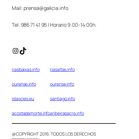
Mail:
prensa@galicia.info
Tel. 986 71 41 95 | Horario 9:00-14:00h.
Instagram
TikTok
riasbaixas.info
riasaltas.info
ourense.info
ourense.info
islascies.eu
santiago.info
acostadamorte.info
aribeirasacra.info
@COPYRIGHT 2016. TODOS LOS DERECHOS