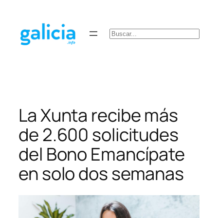
Saltar
al
contenido
Buscar
La Xunta recibe más
de 2.600 solicitudes
del Bono Emancípate
en solo dos semanas