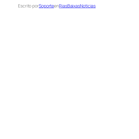
Escrito por
Soporte
en
RiasBaixasNoticias