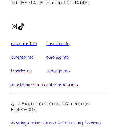
Tel. 986 71 41 95 | Horario 9:00-14:00h.
Instagram
TikTok
riasbaixas.info
riasaltas.info
ourense.info
ourense.info
islascies.eu
santiago.info
acostadamorte.info
aribeirasacra.info
@COPYRIGHT 2016. TODOS LOS DERECHOS
RESERVADOS.
Aviso legal
Política de cookies
Política de privacidad