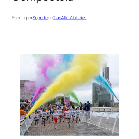
Escrito por
Soporte
en
RiasAltasNoticias