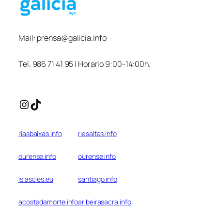
Mail:
prensa@galicia.info
Tel. 986 71 41 95 | Horario 9:00-14:00h.
Instagram
TikTok
riasbaixas.info
riasaltas.info
ourense.info
ourense.info
islascies.eu
santiago.info
acostadamorte.info
aribeirasacra.info