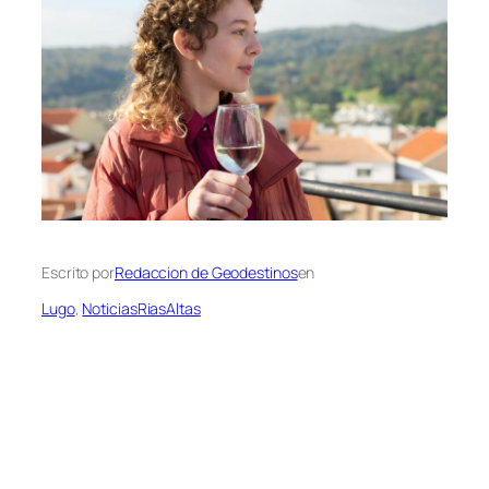
Escrito por
Redaccion de Geodestinos
en
Lugo
, 
NoticiasRiasAltas