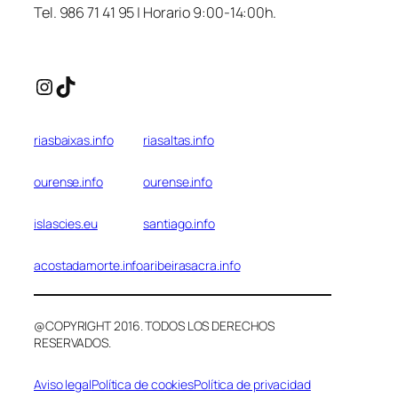
Tel. 986 71 41 95 | Horario 9:00-14:00h.
Instagram
TikTok
riasbaixas.info
riasaltas.info
ourense.info
ourense.info
islascies.eu
santiago.info
acostadamorte.info
aribeirasacra.info
@COPYRIGHT 2016. TODOS LOS DERECHOS
RESERVADOS.
Aviso legal
Política de cookies
Política de privacidad