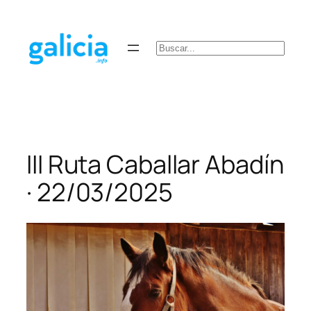
Saltar
al
contenido
Buscar
III Ruta Caballar Abadín
· 22/03/2025