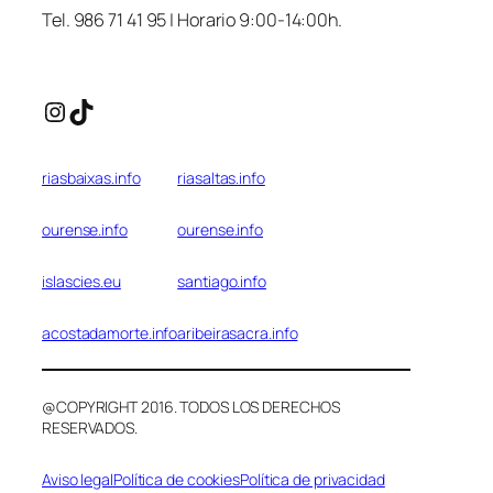
Tel. 986 71 41 95 | Horario 9:00-14:00h.
Instagram
TikTok
riasbaixas.info
riasaltas.info
ourense.info
ourense.info
islascies.eu
santiago.info
acostadamorte.info
aribeirasacra.info
@COPYRIGHT 2016. TODOS LOS DERECHOS
RESERVADOS.
Aviso legal
Política de cookies
Política de privacidad