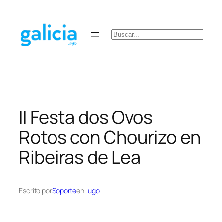
Saltar
al
contenido
Buscar
II Festa dos Ovos
Rotos con Chourizo en
Ribeiras de Lea
Escrito por
Soporte
en
Lugo