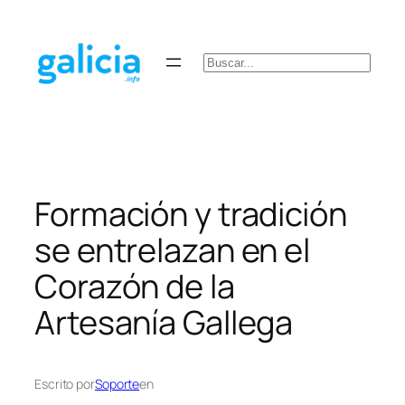
Saltar
al
contenido
Buscar
Formación y tradición
se entrelazan en el
Corazón de la
Artesanía Gallega
Escrito por
Soporte
en