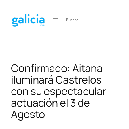
Saltar
al
contenido
Buscar
Confirmado: Aitana
iluminará Castrelos
con su espectacular
actuación el 3 de
Agosto