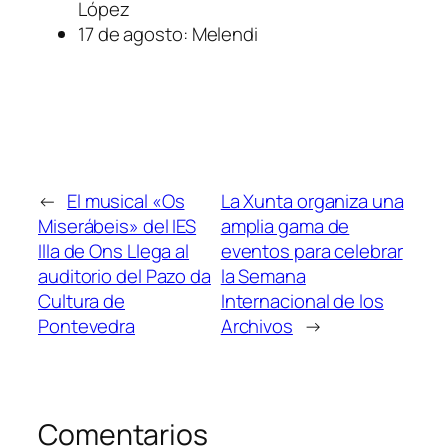
López
17 de agosto: Melendi
←
El musical «Os
La Xunta organiza una
Miserábeis» del IES
amplia gama de
Illa de Ons Llega al
eventos para celebrar
auditorio del Pazo da
la Semana
Cultura de
Internacional de los
Pontevedra
Archivos
→
Comentarios