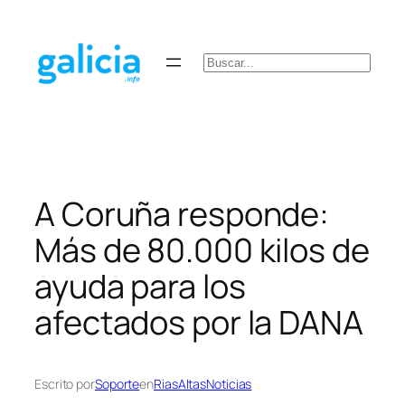
Saltar
al
contenido
Buscar
A Coruña responde:
Más de 80.000 kilos de
ayuda para los
afectados por la DANA
Escrito por
Soporte
en
RiasAltasNoticias