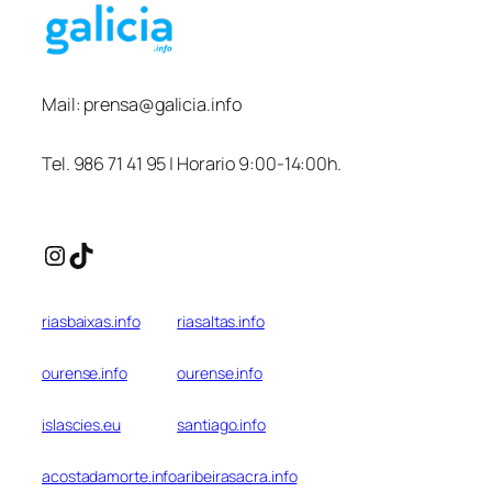
Mail:
prensa@galicia.info
Tel. 986 71 41 95 | Horario 9:00-14:00h.
Instagram
TikTok
riasbaixas.info
riasaltas.info
ourense.info
ourense.info
islascies.eu
santiago.info
acostadamorte.info
aribeirasacra.info