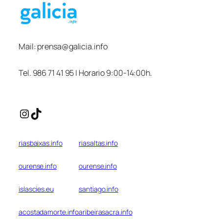
Mail:
prensa@galicia.info
Tel. 986 71 41 95 | Horario 9:00-14:00h.
Instagram
TikTok
riasbaixas.info
riasaltas.info
ourense.info
ourense.info
islascies.eu
santiago.info
acostadamorte.info
aribeirasacra.info