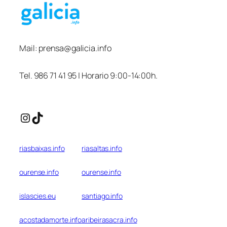
Mail:
prensa@galicia.info
Tel. 986 71 41 95 | Horario 9:00-14:00h.
Instagram
TikTok
riasbaixas.info
riasaltas.info
ourense.info
ourense.info
islascies.eu
santiago.info
acostadamorte.info
aribeirasacra.info