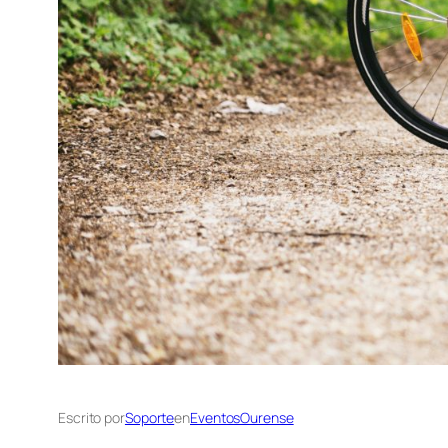
Escrito por
Soporte
en
EventosOurense