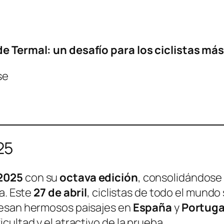
e Termal: un desafío para los ciclistas má
se
25
2025
con su
octava edición
, consolidándose
a. Este
27 de abril
, ciclistas de todo el mundo
iesan hermosos paisajes en
España
y
Portuga
ultad y el atractivo de la prueba.