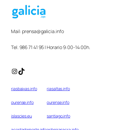
Mail:
prensa@galicia.info
Tel. 986 71 41 95 | Horario 9:00-14:00h.
Instagram
TikTok
riasbaixas.info
riasaltas.info
ourense.info
ourense.info
islascies.eu
santiago.info
acostadamorte.info
aribeirasacra.info