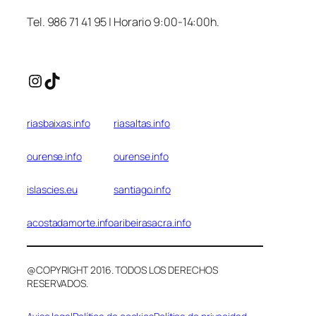
Tel. 986 71 41 95 | Horario 9:00-14:00h.
Instagram
TikTok
riasbaixas.info
riasaltas.info
ourense.info
ourense.info
islascies.eu
santiago.info
acostadamorte.info
aribeirasacra.info
@COPYRIGHT 2016. TODOS LOS DERECHOS
RESERVADOS.