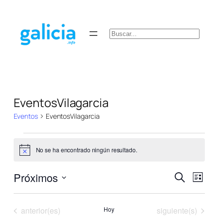
Buscar
EventosVilagarcia
Eventos
EventosVilagarcia
Eventos
No se ha encontrado ningún resultado.
Aviso
Navega
Nave
Próximos
Buscar
Lista
de
de
Selecciona
vista
la
de
búsqu
Eventos
Eventos
anterior(es)
Hoy
siguiente(s)
Even
fecha.