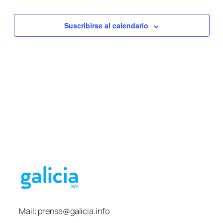
y
vistas
Suscribirse al calendario
de
Evento
Mail:
prensa@galicia.info