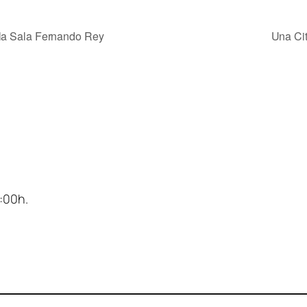
 la Sala Fernando Rey
Una Cit
4:00h.