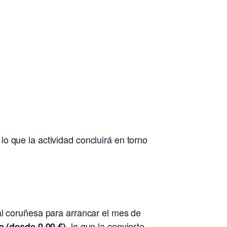
o que la actividad concluirá en torno
al coruñesa para arrancar el mes de
, lo que la convierte
o (desde 0,00 €)