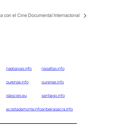
a con el Cine Documental Internacional
riasbaixas.info
riasaltas.info
ourense.info
ourense.info
islascies.eu
santiago.info
acostadamorte.info
aribeirasacra.info