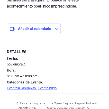
acontecimiento operístico imprescindible.
Añadir al calendario
DETALLES
Fecha:
noviembre 1
Hora:
6:30 pm – 10:00 pm
Categorías de Evento:
EventosRiasBaixas
,
EventosVigo
La Ópera Pagliacci llega al Auditorio
Festa da Língua da
Semente 2026
Mar de Vigo en Gran Formato