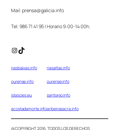
Mail:
prensa@galicia.info
Tel. 986 71 41 95 | Horario 9:00-14:00h.
Instagram
TikTok
riasbaixas.info
riasaltas.info
ourense.info
ourense.info
islascies.eu
santiago.info
acostadamorte.info
aribeirasacra.info
@COPYRIGHT 2016. TODOS LOS DERECHOS