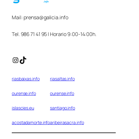
Mail:
prensa@galicia.info
Tel. 986 71 41 95 | Horario 9:00-14:00h.
Instagram
TikTok
riasbaixas.info
riasaltas.info
ourense.info
ourense.info
islascies.eu
santiago.info
acostadamorte.info
aribeirasacra.info