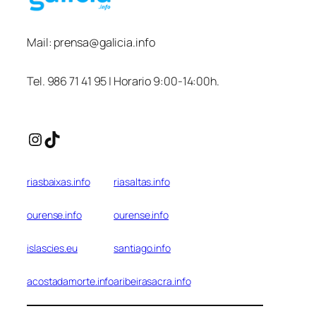
Mail:
prensa@galicia.info
Tel. 986 71 41 95 | Horario 9:00-14:00h.
Instagram
TikTok
riasbaixas.info
riasaltas.info
ourense.info
ourense.info
islascies.eu
santiago.info
acostadamorte.info
aribeirasacra.info