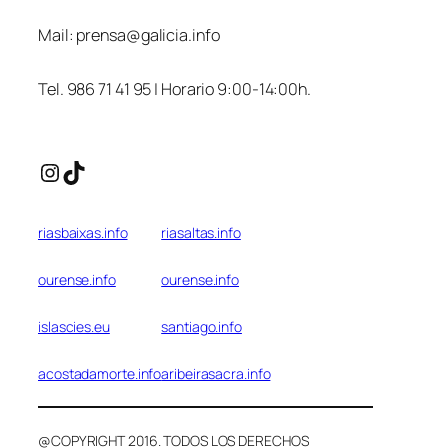
Mail:
prensa@galicia.info
Tel. 986 71 41 95 | Horario 9:00-14:00h.
Instagram
TikTok
riasbaixas.info
riasaltas.info
ourense.info
ourense.info
islascies.eu
santiago.info
acostadamorte.info
aribeirasacra.info
@COPYRIGHT 2016. TODOS LOS DERECHOS