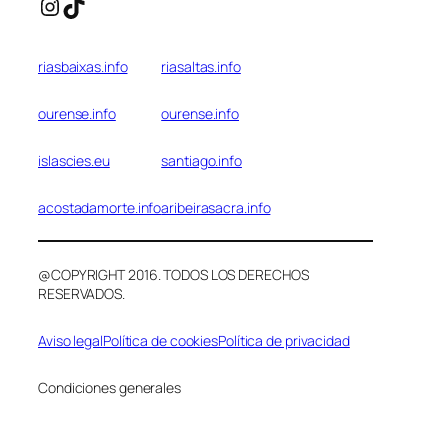
Instagram
TikTok
riasbaixas.info
riasaltas.info
ourense.info
ourense.info
islascies.eu
santiago.info
acostadamorte.info
aribeirasacra.info
@COPYRIGHT 2016. TODOS LOS DERECHOS
RESERVADOS.
Aviso legal
Política de cookies
Política de privacidad
Condiciones generales