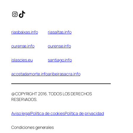
Instagram
TikTok
riasbaixas.info
riasaltas.info
ourense.info
ourense.info
islascies.eu
santiago.info
acostadamorte.info
aribeirasacra.info
@COPYRIGHT 2016. TODOS LOS DERECHOS
RESERVADOS.
Aviso legal
Política de cookies
Política de privacidad
Condiciones generales