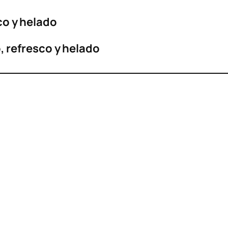
sco
y helado
o, refresco y helado