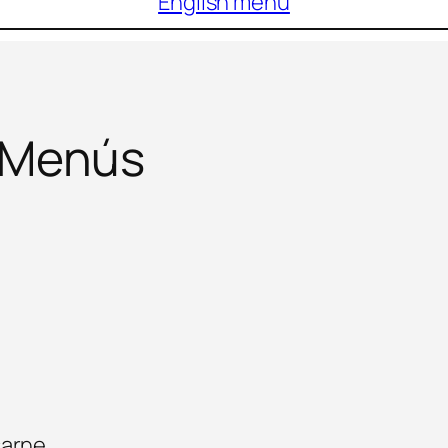
English menu
Menús
carne