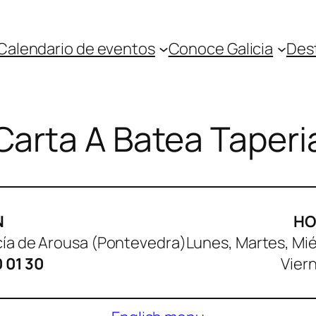
Calendario de eventos
Conoce Galicia
Des
Carta A Batea Taperi
N
HO
rcía de Arousa (Pontevedra)
Lunes, Martes, Mié
0 01 30
Viern