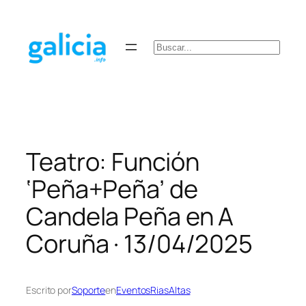
Saltar
al
contenido
Buscar
Teatro: Función
‘Peña+Peña’ de
Candela Peña en A
Coruña · 13/04/2025
Escrito por
Soporte
en
EventosRiasAltas