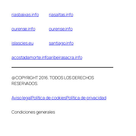
riasbaixas.info
riasaltas.info
ourense.info
ourense.info
islascies.eu
santiago.info
acostadamorte.info
aribeirasacra.info
@COPYRIGHT 2016. TODOS LOS DERECHOS
RESERVADOS.
Aviso legal
Política de cookies
Política de privacidad
Condiciones generales