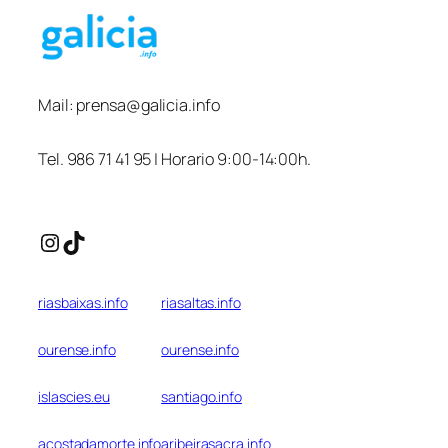
Mail:
prensa@galicia.info
Tel. 986 71 41 95 | Horario 9:00-14:00h.
Instagram
TikTok
riasbaixas.info
riasaltas.info
ourense.info
ourense.info
islascies.eu
santiago.info
acostadamorte.info
aribeirasacra.info