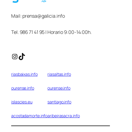
Mail:
prensa@galicia.info
Tel. 986 71 41 95 | Horario 9:00-14:00h.
Instagram
TikTok
riasbaixas.info
riasaltas.info
ourense.info
ourense.info
islascies.eu
santiago.info
acostadamorte.info
aribeirasacra.info