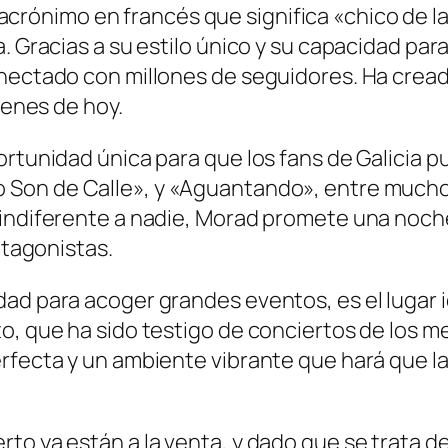
acrónimo en francés que significa «chico de la
. Gracias a su estilo único y su capacidad para
nectado con millones de seguidores. Ha cread
venes de hoy.
ortunidad única para que los fans de Galicia 
 Son de Calle»
, y
«Aguantando»
, entre much
 indiferente a nadie, Morad promete una noche
otagonistas.
ad para acoger grandes eventos, es el lugar id
o, que ha sido testigo de conciertos de los me
erfecta y un ambiente vibrante que hará que l
to ya están a la venta, y dado que se trata de