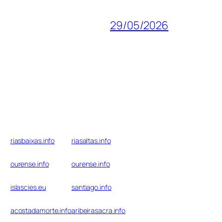
29/05/2026
riasbaixas.info
riasaltas.info
ourense.info
ourense.info
islascies.eu
santiago.info
acostadamorte.info
aribeirasacra.info