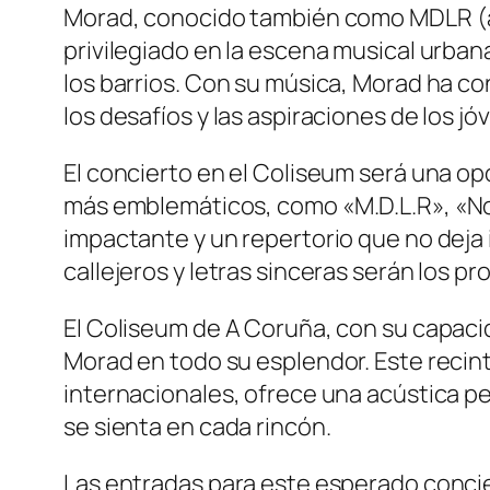
Morad, conocido también como
MDLR
(
privilegiado en la escena musical urbana
los barrios. Con su música, Morad ha co
los desafíos y las aspiraciones de los jó
El concierto en el Coliseum será una op
más emblemáticos, como
«M.D.L.R»
,
«No
impactante y un repertorio que no deja
callejeros y letras sinceras serán los pr
El Coliseum de A Coruña, con su capacid
Morad en todo su esplendor. Este recint
internacionales, ofrece una acústica p
se sienta en cada rincón.
Las entradas para este esperado concier