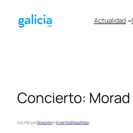
Saltar
al
Actualidad
contenido
Concierto: Morad
Escrito por
Soporte
en
EventosRiasAltas